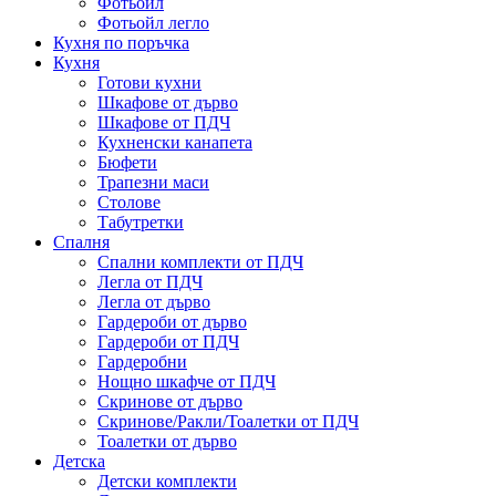
Фотьойл
Фотьойл легло
Кухня по поръчка
Кухня
Готови кухни
Шкафове от дърво
Шкафове от ПДЧ
Кухненски канапета
Бюфети
Трапезни маси
Столове
Табутретки
Спалня
Спални комплекти от ПДЧ
Легла от ПДЧ
Легла от дърво
Гардероби от дърво
Гардероби от ПДЧ
Гардеробни
Нощно шкафче от ПДЧ
Скринове от дърво
Скринове/Ракли/Тоалетки от ПДЧ
Тоалетки от дърво
Детска
Детски комплекти