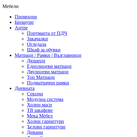
Мебели
Промоции
Брошури
Антре
Портманта от ПДЧ
Закачалки
Огледала
Шкаф за обувки
Матраци / Рамки / Възглавници
Дюшеци
Еднолицеви матраци
Двулицеви матраци
Топ Матраци
Подматрачни рамки
Дневната
Секции
Модулна система
Холни маси
ТВ шкафове
Мека Мебел
Холни гарнитури
Ъглови гарнитури
Дивани